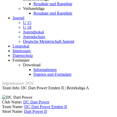
Resultate und Rangliste
Verbandsliga
Resultate und Rangliste
Jugend
U 15
U 18
Jugendpokal
Jugendschutz
Deutsche Meisterschaft Jugend
Ligapokal
Impressum
Datenschutz
Formulare
Download
Informationen
Dateien und Formulare
Jugendsaison 2016
Team Info: DC Dart Power Emden II | Bezirksliga A
Club Name:
DC Dart Power
Team Name:
DC Dart Power Emden II
Short Name:
Dart Power II