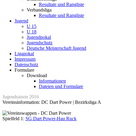
Resultate und Rangliste
Verbandsliga
Resultate und Rangliste
Jugend
U 15
U 18
Jugendpokal
Jugendschutz
Deutsche Meisterschaft Jugend
Ligapokal
Impressum
Datenschutz
Formulare
Download
Informationen
Dateien und Formulare
Jugendsaison 2016
Vereinsinformation: DC Dart Power | Bezirksliga A
Spielfeld 1:
SG Dart Power-Hau Ruck