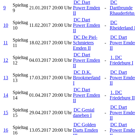
DC Dart
DC
Spieltag
9
21.01.2017
20:00 Uhr
Power Emden
-
Dartfreunde
9
II
Rhauderfehn 
DC Dart
Spieltag
DC
10
11.02.2017
20:00 Uhr
Power Emden
-
10
Rheiderland 
II
DC De Piel-
DC Dart
Spieltag
11
18.02.2017
20:00 Uhr
Schmieters
-
Power Emde
11
Emden II
II
DC Dart
Spieltag
1. DC
12
04.03.2017
20:00 Uhr
Power Emden
-
12
Friedeburg I
II
DC D.K.
DC Dart
Spieltag
13
17.03.2017
20:00 Uhr
Brookmerland
-
Power Emde
13
I
II
DC Dart
Spieltag
1. DC
14
01.04.2017
20:00 Uhr
Power Emden
-
14
Friedeburg II
II
DC Dart
Spieltag
DC Genial
15
29.04.2017
20:00 Uhr
-
Power Emde
15
daneben I
II
DC Golden
DC Dart
Spieltag
16
13.05.2017
20:00 Uhr
Darts Emden
-
Power Emde
16