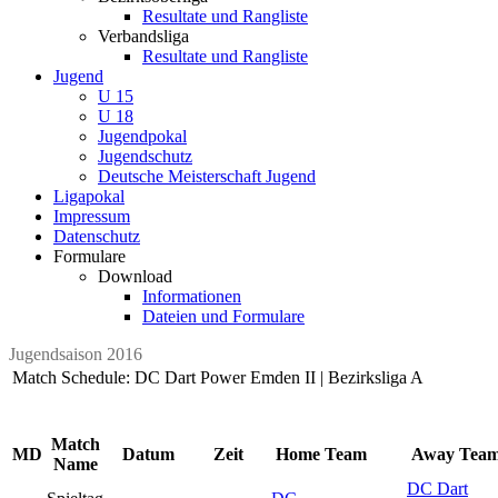
Resultate und Rangliste
Verbandsliga
Resultate und Rangliste
Jugend
U 15
U 18
Jugendpokal
Jugendschutz
Deutsche Meisterschaft Jugend
Ligapokal
Impressum
Datenschutz
Formulare
Download
Informationen
Dateien und Formulare
Jugendsaison 2016
Match Schedule: DC Dart Power Emden II | Bezirksliga A
Match
MD
Datum
Zeit
Home Team
Away Tea
Name
DC Dart