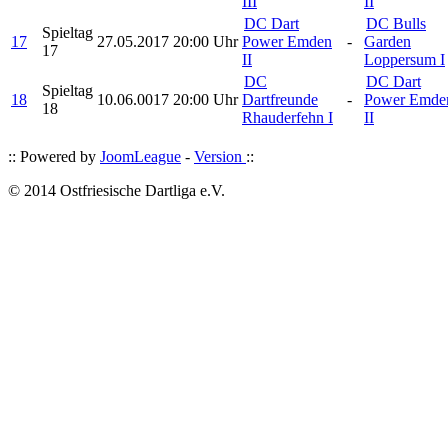
III
II
DC Dart
DC Bulls
Spieltag
17
27.05.2017
20:00 Uhr
Power Emden
-
Garden
17
II
Loppersum I
DC
DC Dart
Spieltag
18
10.06.0017
20:00 Uhr
Dartfreunde
-
Power Emde
18
Rhauderfehn I
II
:: Powered by
JoomLeague
-
Version
::
© 2014 Ostfriesische Dartliga e.V.