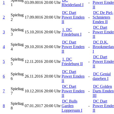
Spieltag
DC
1
03.09.0016
20:00 Uhr
-
Power Emde
1
Rheiderland I
II
DC Dart
DC De Piel-
Spieltag
2
17.09.0016
20:00 Uhr
Power Emden
-
Schmieters
2
II
Emden II
DC Dart
Spieltag
1. DC
3
15.10.2016
20:00 Uhr
-
Power Emde
3
Friedeburg I
II
DC Dart
DC D.K.
Spieltag
4
29.10.2016
20:00 Uhr
Power Emden
-
Brookmerlan
4
II
I
DC Dart
Spieltag
1. DC
5
12.11.2016
20:00 Uhr
-
Power Emde
5
Friedeburg II
II
DC Dart
Spieltag
DC Genial
6
26.11.2016
20:00 Uhr
Power Emden
-
6
daneben I
II
DC Dart
DC Golden
Spieltag
7
10.12.2016
20:00 Uhr
Power Emden
-
Darts Emden
7
II
III
DC Bulls
DC Dart
Spieltag
8
07.01.2017
20:00 Uhr
Garden
-
Power Emde
8
Loppersum I
II