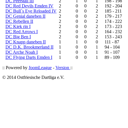
DC Peerstall III
2
1
0
1
198 - 198
DC Red Devils Emden IV
2
0
0
2
192 - 204
DC Bull´s Eye Reloaded IV
2
0
0
2
185 - 211
DC Genial daneben II
2
0
0
2
179 - 217
DC Rebellen II
2
0
0
2
174 - 222
DC Kiek rin I
2
0
0
2
173 - 223
DC Red Arrows I
2
0
0
2
164 - 232
DC Big Ben I
2
0
0
2
153 - 243
DC Knapp daneben II
1
1
0
0
111 - 87
DC D.K. Brookmerland II
1
0
0
1
94 - 104
DC Arche Noah I
1
0
0
1
91 - 107
DC Flying Darts Emden I
1
0
0
1
89 - 109
:: Powered by
JoomLeague
-
Version
::
© 2014 Ostfriesische Dartliga e.V.