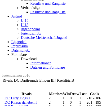
Resultate und Rangliste
Verbandsliga
Resultate und Rangliste
Jugend
U 15
U 18
Jugendpokal
Jugendschutz
Deutsche Meisterschaft Jugend
Ligapokal
Impressum
Datenschutz
Formulare
Download
Informationen
Dateien und Formulare
Jugendsaison 2016
Rivals: DC Dartfreunde Emden III | Kreisliga B
Rivals
Matches
Win
Draw
Lost
Goals
DC Dirty Dogs I
2
1
0
1
210 - 186
DC Knapp daneben I
2
1
0
1
201 - 195