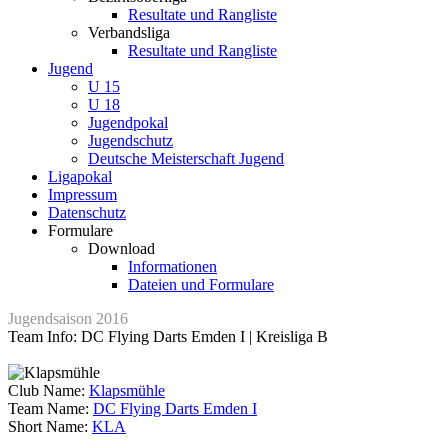
Resultate und Rangliste
Verbandsliga
Resultate und Rangliste
Jugend
U 15
U 18
Jugendpokal
Jugendschutz
Deutsche Meisterschaft Jugend
Ligapokal
Impressum
Datenschutz
Formulare
Download
Informationen
Dateien und Formulare
Jugendsaison 2016
Team Info: DC Flying Darts Emden I | Kreisliga B
Club Name:
Klapsmühle
Team Name:
DC Flying Darts Emden I
Short Name:
KLA