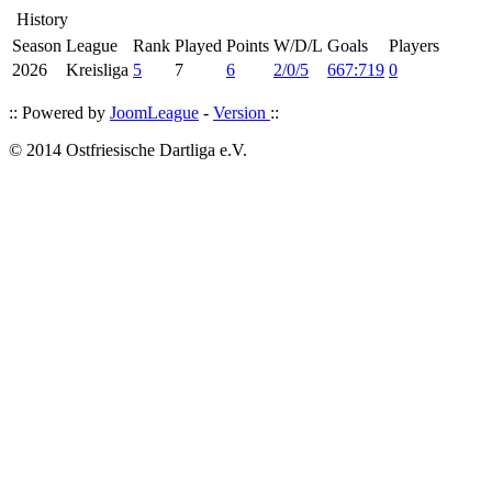
History
Season
League
Rank
Played
Points
W/D/L
Goals
Players
2026
Kreisliga
5
7
6
2/0/5
667:719
0
:: Powered by
JoomLeague
-
Version
::
© 2014 Ostfriesische Dartliga e.V.