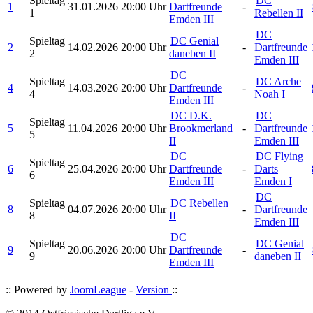
Spieltag
DC
1
31.01.2026
20:00 Uhr
Dartfreunde
-
1
Rebellen II
Emden III
DC
Spieltag
DC Genial
2
14.02.2026
20:00 Uhr
-
Dartfreunde
2
daneben II
Emden III
DC
Spieltag
DC Arche
4
14.03.2026
20:00 Uhr
Dartfreunde
-
4
Noah I
Emden III
DC D.K.
DC
Spieltag
5
11.04.2026
20:00 Uhr
Brookmerland
-
Dartfreunde
5
II
Emden III
DC
DC Flying
Spieltag
6
25.04.2026
20:00 Uhr
Dartfreunde
-
Darts
6
Emden III
Emden I
DC
Spieltag
DC Rebellen
8
04.07.2026
20:00 Uhr
-
Dartfreunde
8
II
Emden III
DC
Spieltag
DC Genial
9
20.06.2026
20:00 Uhr
Dartfreunde
-
9
daneben II
Emden III
:: Powered by
JoomLeague
-
Version
::