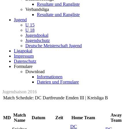
Resultate und Rangliste
Verbandsliga
Resultate und Rangliste
Jugend
U 15
U 18
Jugendpokal
Jugendschutz
Deutsche Meisterschaft Jugend
Ligapokal
Impressum
Datenschutz
Formulare
Download
Informationen
Dateien und Formulare
Jugendsaison 2016
Match Schedule: DC Dartfreunde Emden III | Kreisliga B
Match
Away
MD
Datum
Zeit
Home Team
Name
Team
DC