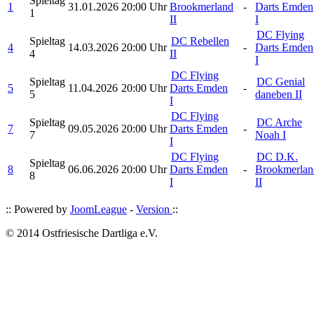
Spieltag
1
31.01.2026
20:00 Uhr
Brookmerland
-
Darts Emden
1
II
I
DC Flying
Spieltag
DC Rebellen
4
14.03.2026
20:00 Uhr
-
Darts Emden
4
II
I
DC Flying
Spieltag
DC Genial
5
11.04.2026
20:00 Uhr
Darts Emden
-
5
daneben II
I
DC Flying
Spieltag
DC Arche
7
09.05.2026
20:00 Uhr
Darts Emden
-
7
Noah I
I
DC Flying
DC D.K.
Spieltag
8
06.06.2026
20:00 Uhr
Darts Emden
-
Brookmerlan
8
I
II
:: Powered by
JoomLeague
-
Version
::
© 2014 Ostfriesische Dartliga e.V.