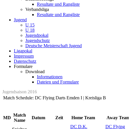
Resultate und Rangliste
Verbandsliga
Resultate und Rangliste
Jugend
U 15
U 18
Jugendpokal
Jugendschutz
Deutsche Meisterschaft Jugend
Ligapokal
Impressum
Datenschutz
Formulare
Download
Informationen
Dateien und Formulare
Jugendsaison 2016
Match Schedule: DC Flying Darts Emden I | Kreisliga B
Match
MD
Datum
Zeit
Home Team
Away Tea
Name
DC D.K.
DC Flying