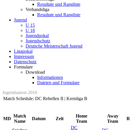
Resultate und Rangliste
Verbandsliga
Resultate und Rangliste
Jugend
U 15
U 18
Jugendpokal
Jugendschutz
Deutsche Meisterschaft Jugend
Ligapokal
Impressum
Datenschutz
Formulare
Download
Informationen
Dateien und Formulare
Jugendsaison 2016
Match Schedule: DC Rebellen II | Kreisliga B
Match
Home
Away
MD
Datum
Zeit
R
Name
Team
Team
DC