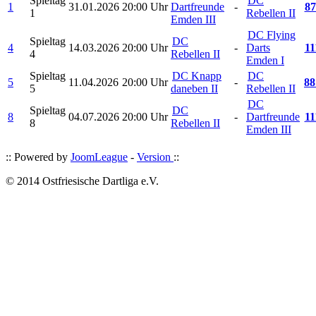
Spieltag
DC
1
31.01.2026
20:00 Uhr
Dartfreunde
-
87
1
Rebellen II
Emden III
DC Flying
Spieltag
DC
4
14.03.2026
20:00 Uhr
-
Darts
11
4
Rebellen II
Emden I
Spieltag
DC Knapp
DC
5
11.04.2026
20:00 Uhr
-
88
5
daneben II
Rebellen II
DC
Spieltag
DC
8
04.07.2026
20:00 Uhr
-
Dartfreunde
11
8
Rebellen II
Emden III
:: Powered by
JoomLeague
-
Version
::
© 2014 Ostfriesische Dartliga e.V.