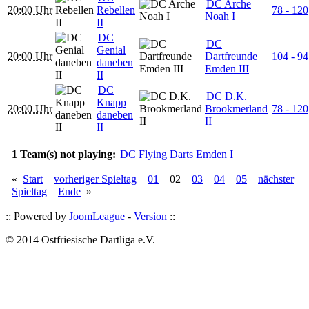
DC Arche
20:00 Uhr
Rebellen
78 - 120
Noah I
II
DC
DC
Genial
20:00 Uhr
Dartfreunde
104 - 94
daneben
Emden III
II
DC
DC D.K.
Knapp
20:00 Uhr
Brookmerland
78 - 120
daneben
II
II
1 Team(s) not playing:
DC Flying Darts Emden I
«
Start
vorheriger Spieltag
01
02
03
04
05
nächster
Spieltag
Ende
»
:: Powered by
JoomLeague
-
Version
::
© 2014 Ostfriesische Dartliga e.V.