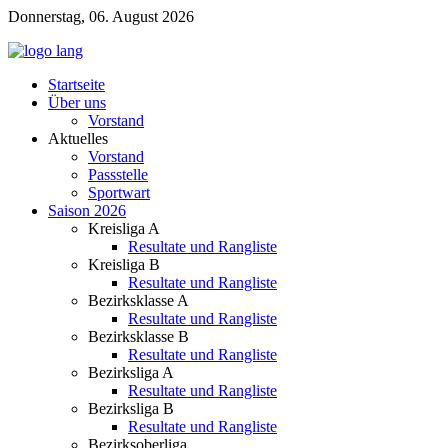
Donnerstag, 06. August 2026
Startseite
Über uns
Vorstand
Aktuelles
Vorstand
Passstelle
Sportwart
Saison 2026
Kreisliga A
Resultate und Rangliste
Kreisliga B
Resultate und Rangliste
Bezirksklasse A
Resultate und Rangliste
Bezirksklasse B
Resultate und Rangliste
Bezirksliga A
Resultate und Rangliste
Bezirksliga B
Resultate und Rangliste
Bezirksoberliga