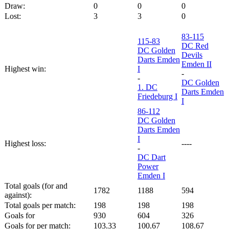
Draw:
0
0
0
Lost:
3
3
0
83-115
115-83
DC Red
DC Golden
Devils
Darts Emden
Emden II
Highest win:
I
-
-
DC Golden
1. DC
Darts Emden
Friedeburg I
I
86-112
DC Golden
Darts Emden
I
Highest loss:
----
-
DC Dart
Power
Emden I
Total goals (for and
1782
1188
594
against):
Total goals per match:
198
198
198
Goals for
930
604
326
Goals for per match:
103.33
100.67
108.67