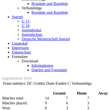
Resultate und Rangliste
Verbandsliga
Resultate und Rangliste
Jugend
U 15
U 18
Jugendpokal
Jugendschutz
Deutsche Meisterschaft Jugend
Ligapokal
Impressum
Datenschutz
Formulare
Download
Informationen
Dateien und Formulare
Jugendsaison 2016
Team statistics: DC Golden Darts Emden I | Verbandsliga
Gesamt
Home
Away
Matches total:
14
7
7
Matches played:
9
6
3
Won:
6
3
3