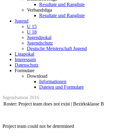
Resultate und Rangliste
Verbandsliga
Resultate und Rangliste
Jugend
U 15
U 18
Jugendpokal
Jugendschutz
Deutsche Meisterschaft Jugend
Ligapokal
Impressum
Datenschutz
Formulare
Download
Informationen
Dateien und Formulare
Jugendsaison 2016
Roster: Project team does not exist | Bezirksklasse B
Project team could not be determined