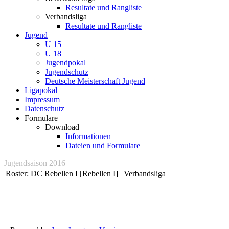
Resultate und Rangliste
Verbandsliga
Resultate und Rangliste
Jugend
U 15
U 18
Jugendpokal
Jugendschutz
Deutsche Meisterschaft Jugend
Ligapokal
Impressum
Datenschutz
Formulare
Download
Informationen
Dateien und Formulare
Jugendsaison 2016
Roster: DC Rebellen I [Rebellen I] | Verbandsliga