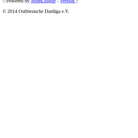
:: Powered by
JoomLeague
-
Version
::
© 2014 Ostfriesische Dartliga e.V.