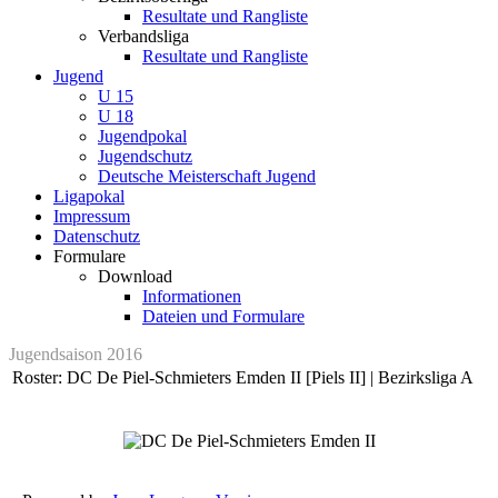
Resultate und Rangliste
Verbandsliga
Resultate und Rangliste
Jugend
U 15
U 18
Jugendpokal
Jugendschutz
Deutsche Meisterschaft Jugend
Ligapokal
Impressum
Datenschutz
Formulare
Download
Informationen
Dateien und Formulare
Jugendsaison 2016
Roster: DC De Piel-Schmieters Emden II [Piels II] | Bezirksliga A