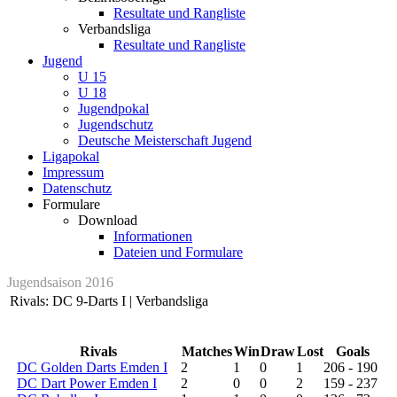
Resultate und Rangliste
Verbandsliga
Resultate und Rangliste
Jugend
U 15
U 18
Jugendpokal
Jugendschutz
Deutsche Meisterschaft Jugend
Ligapokal
Impressum
Datenschutz
Formulare
Download
Informationen
Dateien und Formulare
Jugendsaison 2016
Rivals: DC 9-Darts I | Verbandsliga
Rivals
Matches
Win
Draw
Lost
Goals
DC Golden Darts Emden I
2
1
0
1
206 - 190
DC Dart Power Emden I
2
0
0
2
159 - 237