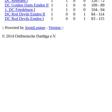
DC Rebellen I
1
1
0
0
126 - 72
DC Golden Darts Emden II
1
1
0
0
109 - 89
1. DC Friedeburg I
1
1
0
0
104 - 94
DC Red Devils Emden II
1
0
0
1
84 - 114
DC Red Devils Emden I
1
0
0
1
83 - 115
:: Powered by
JoomLeague
-
Version
::
© 2014 Ostfriesische Dartliga e.V.