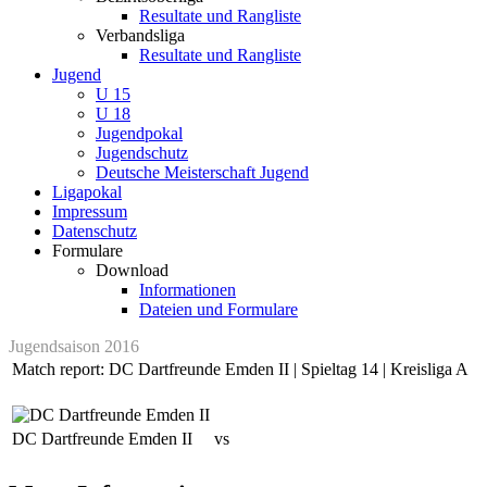
Resultate und Rangliste
Verbandsliga
Resultate und Rangliste
Jugend
U 15
U 18
Jugendpokal
Jugendschutz
Deutsche Meisterschaft Jugend
Ligapokal
Impressum
Datenschutz
Formulare
Download
Informationen
Dateien und Formulare
Jugendsaison 2016
Match report: DC Dartfreunde Emden II | Spieltag 14 | Kreisliga A
DC Dartfreunde Emden II
vs