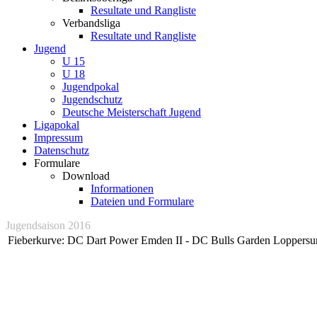
Resultate und Rangliste
Verbandsliga
Resultate und Rangliste
Jugend
U 15
U 18
Jugendpokal
Jugendschutz
Deutsche Meisterschaft Jugend
Ligapokal
Impressum
Datenschutz
Formulare
Download
Informationen
Dateien und Formulare
Jugendsaison 2016
Fieberkurve: DC Dart Power Emden II - DC Bulls Garden Loppersum 