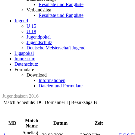
Resultate und Rangliste
Verbandsliga
Resultate und Rangliste
Jugend
U 15
U 18
Jugendpokal
Jugendschutz
Deutsche Meisterschaft Jugend
Ligapokal
Impressum
Datenschutz
Formulare
Download
Informationen
Dateien und Formulare
Jugendsaison 2016
Match Schedule: DC Dörnanner I | Bezirksliga B
Match
MD
Datum
Zeit
Name
Spieltag