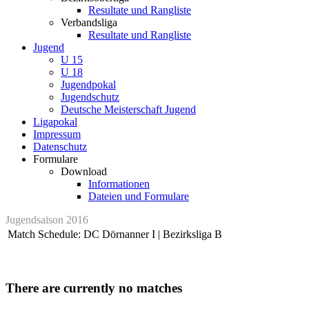
Resultate und Rangliste
Verbandsliga
Resultate und Rangliste
Jugend
U 15
U 18
Jugendpokal
Jugendschutz
Deutsche Meisterschaft Jugend
Ligapokal
Impressum
Datenschutz
Formulare
Download
Informationen
Dateien und Formulare
Jugendsaison 2016
Match Schedule: DC Dörnanner I | Bezirksliga B
There are currently no matches