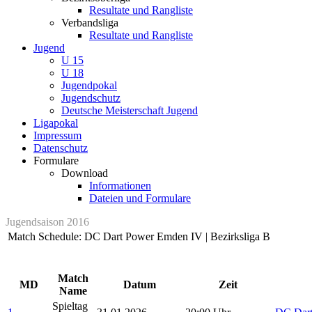
Resultate und Rangliste
Verbandsliga
Resultate und Rangliste
Jugend
U 15
U 18
Jugendpokal
Jugendschutz
Deutsche Meisterschaft Jugend
Ligapokal
Impressum
Datenschutz
Formulare
Download
Informationen
Dateien und Formulare
Jugendsaison 2016
Match Schedule: DC Dart Power Emden IV | Bezirksliga B
Match
MD
Datum
Zeit
Name
Spieltag