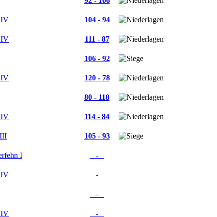
92 - 106
 IV
104 - 94
 IV
111 - 87
106 - 92
 IV
120 - 78
80 - 118
 IV
114 - 84
II
105 - 93
rfehn I
_ - _
 IV
_ - _
_ - _
 IV
_ - _