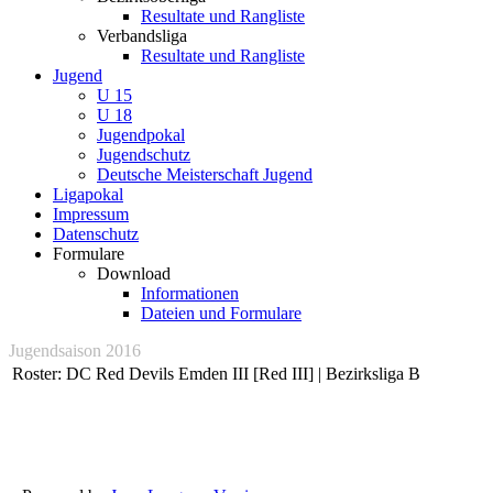
Resultate und Rangliste
Verbandsliga
Resultate und Rangliste
Jugend
U 15
U 18
Jugendpokal
Jugendschutz
Deutsche Meisterschaft Jugend
Ligapokal
Impressum
Datenschutz
Formulare
Download
Informationen
Dateien und Formulare
Jugendsaison 2016
Roster: DC Red Devils Emden III [Red III] | Bezirksliga B