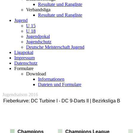
Resultate und Rangliste
Verbandsliga
Resultate und Rangliste
Jugend
U 15
U 18
Jugendpokal
Jugendschutz
Deutsche Meisterschaft Jugend
Ligapokal
Impressum
Datenschutz
Formulare
Download
Informationen
Dateien und Formulare
Jugendsaison 2016
Fieberkurve: DC Turbine I - DC 9-Darts II | Bezirksliga B
Champions
Champions League