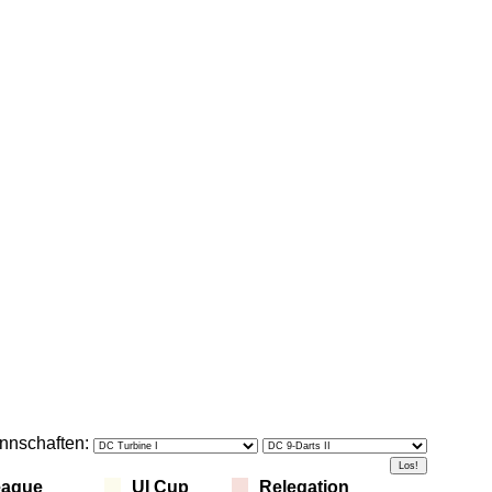
nnschaften:
eague
UI Cup
Relegation